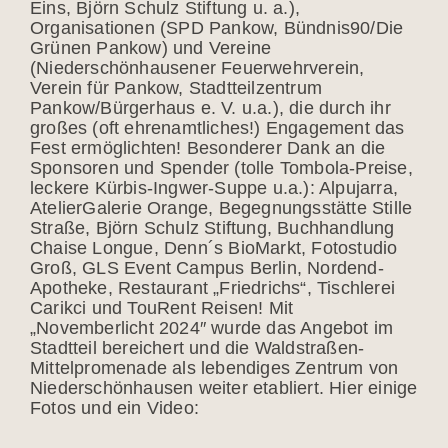
Eins, Björn Schulz Stiftung u. a.),
Organisationen (SPD Pankow, Bündnis90/Die
Grünen Pankow) und Vereine
(Niederschönhausener Feuerwehrverein,
Verein für Pankow, Stadtteilzentrum
Pankow/Bürgerhaus e. V. u.a.), die durch ihr
großes (oft ehrenamtliches!) Engagement das
Fest ermöglichten! Besonderer Dank an die
Sponsoren und Spender (tolle Tombola-Preise,
leckere Kürbis-Ingwer-Suppe u.a.): Alpujarra,
AtelierGalerie Orange, Begegnungsstätte Stille
Straße, Björn Schulz Stiftung, Buchhandlung
Chaise Longue, Denn´s BioMarkt, Fotostudio
Groß, GLS Event Campus Berlin, Nordend-
Apotheke, Restaurant „Friedrichs“, Tischlerei
Carikci und TouRent Reisen! Mit
„Novemberlicht 2024″ wurde das Angebot im
Stadtteil bereichert und die Waldstraßen-
Mittelpromenade als lebendiges Zentrum von
Niederschönhausen weiter etabliert. Hier einige
Fotos und ein Video: