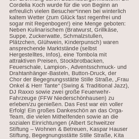
Cordelia Koch wurde für die von Beginn an
erfreulich vielen Besucher*innen bei winterlich
kaltem Wetter (zum Glück fast regenfrei und
sogar mit Regenbogen!) eine Menge geboten:
Neben Kulinarischem (Bratwurst, Grillkäse,
Suppe, Zuckerwatte, Schmalzstullen,
Plätzchen, Glühwein, Kinderpunsch) waren
ansprechende Marktstände (selbst
Hergestelltes, Infos), eine Tombola mit
attraktiven Preisen, Stockbrotbacken,
Feuerschale, Lampion-, Adventsschmuck- und
Drahtanhänger-Basteln, Button-Druck, der
Chor der Begegnungsstätte Stille Straße, „Frau
Onkel & Herr Tante“ (Swing & Traditional Jazz),
DJ Raxxo sowie zwei große Feuerwehr-
Fahrzeuge (FFW Niederschönhausen) zu
erleben/zu genießen. Das Fest war ein voller
Erfolg! Ein großes Dankeschön an das Orga-
Team, die vielen Mithelfenden sowie an die
sozialen Einrichtungen (Albert Schweitzer
Stiftung – Wohnen & Betreuen, Kaspar Hauser
Stiftung, Begegnungsstätte Stille Straße, Kita